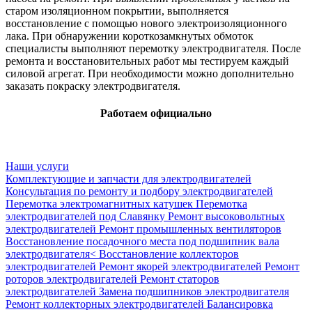
старом изоляционном покрытии, выполняется
восстановление с помощью нового электроизоляционного
лака. При обнаружении короткозамкнутых обмоток
специалисты выполняют перемотку электродвигателя. После
ремонта и восстановительных работ мы тестируем каждый
силовой агрегат. При необходимости можно дополнительно
заказать покраску электродвигателя.
Работаем официально
Наши услуги
Комплектующие и запчасти для электродвигателей
Консультация по ремонту и подбору электродвигателей
Перемотка электромагнитных катушек
Перемотка
электродвигателей под Славянку
Ремонт высоковольтных
электродвигателей
Ремонт промышленных вентиляторов
Восстановление посадочного места под подшипник вала
электродвигателя<
Восстановление коллекторов
электродвигателей
Ремонт якорей электродвигателей
Ремонт
роторов электродвигателей
Ремонт статоров
электродвигателей
Замена подшипников электродвигателя
Ремонт коллекторных электродвигателей
Балансировка