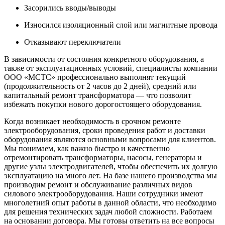
Засорились вводы/выводы
Износился изоляционный слой или магнитные провода
Отказывают переключатели
В зависимости от состояния конкретного оборудования, а
также от эксплуатационных условий, специалисты компании
ООО «МСТС» профессионально выполнят текущий
(продолжительность от 2 часов до 2 дней), средний или
капитальный ремонт трансформатора — что позволит
избежать покупки
нового
дорогостоящего оборудования.
Когда возникает необходимость в
срочном
ремонте
электрооборудования,
сроки проведения
работ и
доставки
оборудования являются основными вопросами для
клиентов
.
Мы понимаем, как важно быстро и качественно
отремонтировать
трансформаторы,
насосы
,
генераторы
и
другие
узлы
электродвигателей, чтобы обеспечить их долгую
эксплуатацию
на много
лет
. На
базе
нашего
производства
мы
производим ремонт и обслуживание различных
видов
силового
электрооборудования
. Наши
сотрудники
имеют
многолетний опыт работы в данной области, что
необходимо
для решения технических задач любой
сложности
. Работаем
на основании
договора
. Мы готовы ответить на все
вопросы