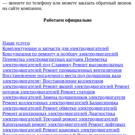
— звоните по телефону или можете
заказать
обратный звонок
на
сайте
компании.
Работаем официально
Наши услуги
Комплектующие и запчасти для электродвигателей
Консультация по ремонту и подбору электродвигателей
Перемотка электромагнитных катушек
Перемотка
электродвигателей под Славянку
Ремонт высоковольтных
электродвигателей
Ремонт промышленных вентиляторов
Восстановление посадочного места под подшипник вала
электродвигателя<
Восстановление коллекторов
электродвигателей
Ремонт якорей электродвигателей
Ремонт
роторов электродвигателей
Ремонт статоров
электродвигателей
Замена подшипников электродвигателя
Ремонт коллекторных электродвигателей
Балансировка
электродвигателей
Ремонт обмотки электродвигателей
Ремонт асинхронных электродвигателей
Диагностика
электродвигателей
Текущий ремонт электродвигателей
Капитальный ремонт электродвигателей
Ремонт лифтовых
электродвигателей
Ремонт крановых электродвигателей